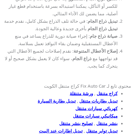
للكسر أو التآكل، يمكننا استبداله بسرعة باستخدام قطع غيار
أصلية، مما يضمن لك الأداء المثالي.
تبديل ذراع الجام
: في حالة تلف الذراع بشكل كامل، نقدم خدمة
تبديل ذراع الجام
بأخرى جديدة وعالية الجودة.
صيانة ذراع جام
: إجراء صيانة دورية للذراع يساعد في منع
الأعطال المستقبلية وضمان بقاء النوافذ تعمل بسلاسة.
إصلاح الأعطال المتنوعة
: نقدم إصلاحات لجميع الأعطال التي
قد تواجهها مع
ذراع الجام
، سواء كان لا يعمل بشكل صحيح أو لا
يتحرك كما يجب.
محتوى تابع لـ Fix Auto Car كراج متنقل الكويت
كراج متنقل
,
ورشة متنقلة
تبديل بطاريات متنقل
,
تبديل بطارية السيارة
كهربائي سيارات متنقل
ميكانيكي سيارات متنقل
بنشر متنقل
,
تصليح بنشر متنقل
تبديل تواير متنقل
,
تبديل اطارات عند البيت