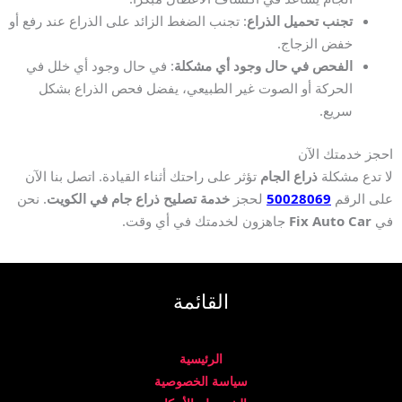
تجنب تحميل الذراع
: تجنب الضغط الزائد على الذراع عند رفع أو
خفض الزجاج.
الفحص في حال وجود أي مشكلة
: في حال وجود أي خلل في
الحركة أو الصوت غير الطبيعي، يفضل فحص الذراع بشكل
سريع.
احجز خدمتك الآن
لا تدع مشكلة
ذراع الجام
تؤثر على راحتك أثناء القيادة. اتصل بنا الآن
على الرقم
50028069
لحجز
خدمة تصليح ذراع جام في الكويت
. نحن
في
Fix Auto Car
جاهزون لخدمتك في أي وقت.
القائمة
الرئيسية
سياسة الخصوصية