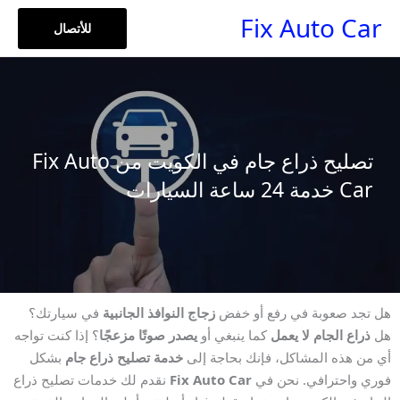
خطي
Fix Auto Car
للأتصال
لى
لمحتوى
تصليح ذراع جام في الكويت من Fix Auto
Car خدمة 24 ساعة السيارات
هل تجد صعوبة في رفع أو خفض
زجاج النوافذ الجانبية
في سيارتك؟
هل
ذراع الجام لا يعمل
كما ينبغي أو
يصدر صوتًا مزعجًا
؟ إذا كنت تواجه
أي من هذه المشاكل، فإنك بحاجة إلى
خدمة تصليح ذراع جام
بشكل
فوري واحترافي. نحن في
Fix Auto Car
نقدم لك خدمات تصليح ذراع