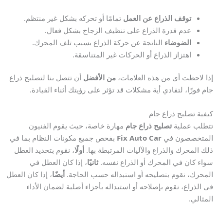
توقف الذراع عن العمل
تمامًا أو تحركه بشكل غير منتظم.
عدم قدرة الذراع على تنظيف الزجاج بشكل فعال.
الضوضاء
الناتجة عن حركة الذراع بسبب تلف المحرك.
اهتزاز الذراع أو الحركات غير المتناسقة.
إذا لاحظت أي من هذه العلامات،
من الأفضل
أن تتصل بنا لتصليح ذراع
جام فورًا، لتفادي أية مشكلات قد تؤثر على رؤيتك أثناء القيادة.
كيفية تصليح ذراع جام
تتطلب عملية
تصليح ذراع جام
مهارة خاصة، حيث يقوم الفنيون
المتخصصون في
Fix Auto Car
بفحص جميع مكونات النظام بما في
ذلك المحرك والذراع والآليات المرتبطة بها.
أولًا
، نقوم بتحديد العطل
سواء كان في المحرك أو الذراع نفسه.
ثانيًا
، إذا كان العطل في
المحرك، نقوم بتصليحه أو استبداله حسب الحاجة.
أيضًا
، إذا كان العطل
في الذراع، نقوم بإصلاحه أو استبداله بأجزاء أصلية لضمان الأداء
المثالي.