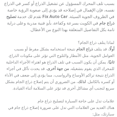
بسبب تلف المحرك المسؤول عن تشغيل الذراع أو كسر في الذراع
نفسه، فإن الإهمال في إصلاحه قد يؤدي إلى صعوبة الرؤية خاصة
في الظروف الجوية السيئة.
Fix Auto Car
تقدم لك خدمة
تصليح
ذراع جام
في الكويت بسرعة وكفاءة، بأيدٍ فنية مدربة وعلى دراية
تامة بكل التفاصيل المتعلقة بهذا النوع من الأعطال.
لماذا يتلف ذراع الجام؟
أولًا
، قد يتلف
ذراع الجام
نتيجة استخدامه بشكل مفرط أو بسبب
العوامل الجوية، مثل الأمطار والثلوج التي تؤثر على مكونات الذراع.
ثانيًا
، يمكن أن يكون السبب في تلف الذراع هو اهتراء الأجزاء الداخلية
للمحرك الذي يقوم بتشغيله.
من جهة أخرى
، قد يحدث تآكل في أجزاء
الذراع نتيجة تراكم الأوساخ والرواسب، مما يؤدي إلى ضعف في الأداء
أو كسره بالكامل.
لذلك
، من الضروري أن يتم إصلاح ذراع الجام بشكل
سريع لتجنب أي مشاكل أخرى قد تؤثر على السلامة أثناء القيادة.
علامات تدل على حاجة السيارة لتصليح ذراع جام
هناك العديد من العلامات التي تدل على ضرورة إصلاح ذراع جام في
سيارتك، مثل: