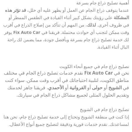
أهمية تصليح ذراع جام بسرعة
عندما يتوقف ذراع الجام عن العمل أو يظهر عليه أي خلل،
قد تؤثر هذه
المشكلة
على رؤيتك بشكل كبير أثناء القيادة في الطقس الممطر أو
في ظروف أخرى.
لذلك
، من المهم أن تتأكد من إصلاح الذراع في أقرب
وقت ممكن لتجنب أي حوادث محتملة. فريقنا في
Fix Auto Car
يوفر
لك خدمة تصليح ذراع جام بسرعة وبأفضل جودة، مما يضمن لك راحة
البال أثناء القيادة.
تصليح ذراع جام في جميع أنحاء الكويت
نحن في
Fix Auto Car
نقدم خدمات تصليح ذراع الجام في مختلف
مناطق الكويت، لتلبية احتياجاتك في أقرب وقت ممكن. سواء كنت
في
الشويخ
أو
حولى
أو
الفروانية
أو
الأحمدي
، فريقنا جاهز لخدمتك
وتقديم الحلول المثلى لجميع مشاكل ذراع الجام في سيارتك.
تصليح ذراع جام في الشويخ
إذا كنت في منطقة الشويخ وتحتاج إلى خدمة تصليح ذراع جام، نحن هنا
لمساعدتك. نقدم خدمات فورية ودقيقة لتصليح جميع أنواع الأعطال.